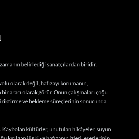
ı
 zamanın belirlediği sanatçılardan biridir.
yolu olarak değil, hafızayı korumanın,
ir aracı olarak görür. Onun çalışmaları çoğu
biriktirme ve bekleme süreçlerinin sonucunda
 Kaybolan kültürler, unutulan hikâyeler, suyun
u kırılgan ilişki ve hafızanın izleri, eserlerinin