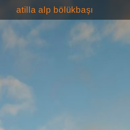
atilla alp bölükbaşı