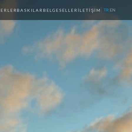
TR
|
EN
SERLER
BASKILAR
BELGESELLER
İLETIŞIM